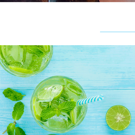
3#
מתחילים
בחגיגה!