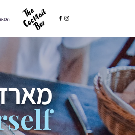
המאר
מארזי
rself