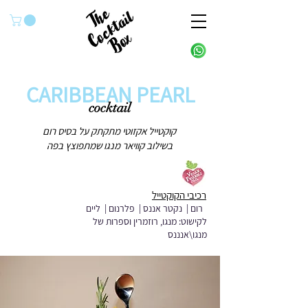
CARIBBEAN PEARL
cocktail
קוקטייל אקזוטי מתקתק על בסיס רום
בשילוב קוויאר מנגו שמתפוצץ בפה
רכיבי הקוקטייל
רום | נקטר אננס | פלרנום | ליים
לקישוט: מנגו, רוזמרין וספרות של
מנגו\אנננס