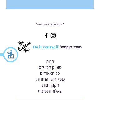
* התמונות באתר להמחשה *
Do it yourself
מארזי קוקטייל
חנות
סוגי קוקטיילים
כל המארזים
משלוחים והחזרות
תקנון חנות
שאלות ותשובות
יצירת קשר
טל':
052-6777079
sarai@dreambar.co.il
הצהרת נגישות
מפת האתר