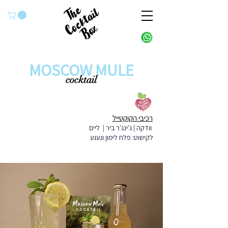
MOSCOW MULE
cocktail
רכיבי הקוקטייל
וודקה | ג’ינג’ר ביר | ליים
לקישוט: פלח לימון ונענע