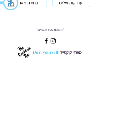
עוד קוקטיילים
בחירת מארז
* התמונות באתר להמחשה *
Do it yourself
מארזי קוקטייל
חנות
סוגי קוקטיילים
כל המארזים
משלוחים והחזרות
תקנון חנות
שאלות ותשובות
יצירת קשר
טל':
052-6777079
sarai@dreambar.co.il
הצהרת נגישות